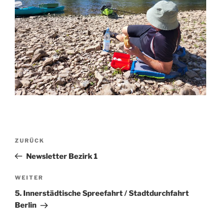
Beitragsnavigation
Vorheriger
ZURÜCK
Beitrag
Newsletter Bezirk 1
Nächster
WEITER
Beitrag
5. Innerstädtische Spreefahrt / Stadtdurchfahrt
Berlin