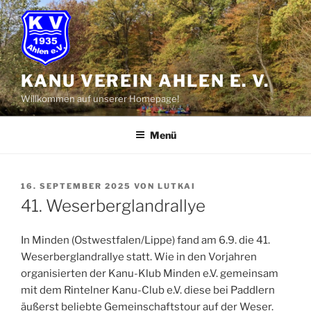
Zum
Inhalt
springen
KANU VEREIN AHLEN E. V.
Willkommen auf unserer Homepage!
Menü
VERÖFFENTLICHT
16. SEPTEMBER 2025
VON
LUTKAI
AM
41. Weserberglandrallye
In Minden (Ostwestfalen/Lippe) fand am 6.9. die 41.
Weserberglandrallye statt. Wie in den Vorjahren
organisierten der Kanu-Klub Minden e.V. gemeinsam
mit dem Rintelner Kanu-Club e.V. diese bei Paddlern
äußerst beliebte Gemeinschaftstour auf der Weser.