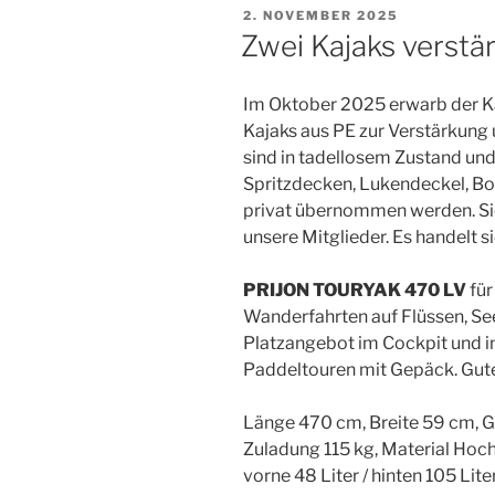
VERÖFFENTLICHT
2. NOVEMBER 2025
AM
Zwei Kajaks verstär
Im Oktober 2025 erwarb der Ka
Kajaks aus PE zur Verstärkung 
sind in tadellosem Zustand un
Spritzdecken, Lukendeckel, 
privat übernommen werden. Sie
unsere Mitglieder. Es handelt 
PRIJON TOURYAK 470 LV
für
Wanderfahrten auf Flüssen, Se
Platzangebot im Cockpit und i
Paddeltouren mit Gepäck. Gute
Länge 470 cm, Breite 59 cm, G
Zuladung 115 kg, Material Hoc
vorne 48 Liter / hinten 105 Lite