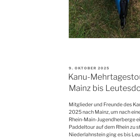
VERÖFFENTLICHT
9. OKTOBER 2025
AM
Kanu-Mehrtagestou
Mainz bis Leutesd
Mitglieder und Freunde des Ka
2025 nach Mainz, um nach eine
Rhein-Main-Jugendherberge ei
Paddeltour auf dem Rhein zu st
Niederlahnstein ging es bis L