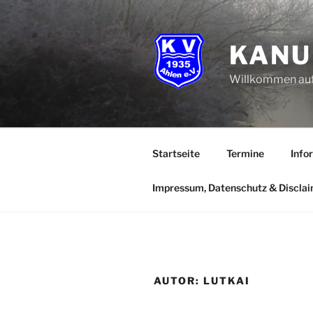
Zum
Inhalt
springen
KANU 
Willkommen auf
Startseite
Termine
Info
Impressum, Datenschutz & Discla
AUTOR:
LUTKAI