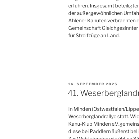
erfuhren. Insgesamt beteiligte
der außergewöhnlichen Umfahrt
Ahlener Kanuten verbrachten e
Gemeinschaft Gleichgesinnter 
für Streifzüge an Land.
VERÖFFENTLICHT
16. SEPTEMBER 2025
AM
41. Weserberglandr
In Minden (Ostwestfalen/Lippe)
Weserberglandrallye statt. Wie
Kanu-Klub Minden e.V. gemeins
diese bei Paddlern äußerst bel
Zur Wahl standen wie üblich 3