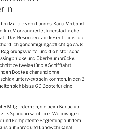
rlin
ünften Mal die vom Landes-Kanu-Verband
lin e.V. organisierte „Innerstädtische
tt. Das Besondere an dieser Tour ist die
behördlich genehmigungspflichtige ca. 8
Regierungsviertel und die historische
Lessingbrücke und Oberbaumbrücke.
itt zeitweise für die Schifffahrt
menden Boote sicher und ohne
schlag unterwegs sein konnten. In den 3
lten sich bis zu 60 Boote für eine
it 5 Mitgliedern an, die beim Kanuclub
tbezirk Spandau samt ihrer Wohnwagen
me und kompetente Begleitung auf dem
urs auf Spree und Landwehrkanal