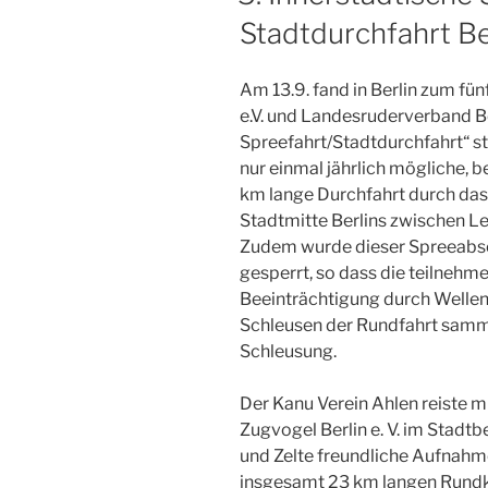
Stadtdurchfahrt Be
Am 13.9. fand in Berlin zum f
e.V. und Landesruderverband Ber
Spreefahrt/Stadtdurchfahrt“ sta
nur einmal jährlich mögliche, 
km lange Durchfahrt durch das 
Stadtmitte Berlins zwischen 
Zudem wurde dieser Spreeabschn
gesperrt, so dass die teilneh
Beeinträchtigung durch Wellen
Schleusen der Rundfahrt samme
Schleusung.
Der Kanu Verein Ahlen reiste m
Zugvogel Berlin e. V. im Stad
und Zelte freundliche Aufnah
insgesamt 23 km langen Rundk