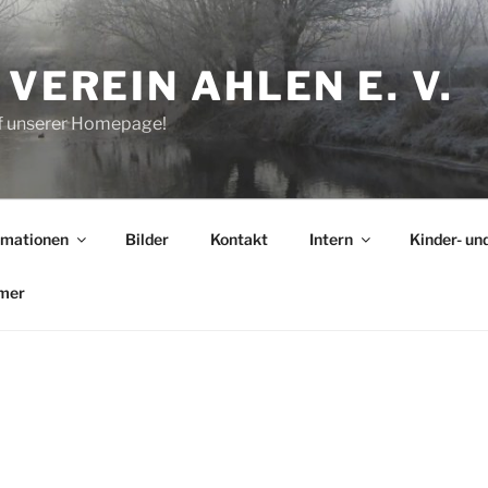
VEREIN AHLEN E. V.
 unserer Homepage!
rmationen
Bilder
Kontakt
Intern
Kinder- un
imer