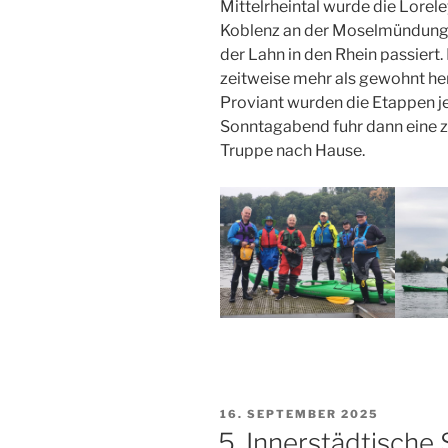
Mittelrheintal wurde die Lorele
Koblenz an der Moselmündung
der Lahn in den Rhein passiert
zeitweise mehr als gewohnt her
Proviant wurden die Etappen j
Sonntagabend fuhr dann eine zu
Truppe nach Hause.
VERÖFFENTLICHT
16. SEPTEMBER 2025
AM
5. Innerstädtische 