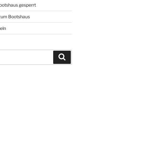
ootshaus gesperrt
 zum Bootshaus
eln
Suchen