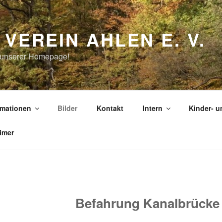
VEREIN AHLEN E. V.
 unserer Homepage!
rmationen
Bilder
Kontakt
Intern
Kinder- 
imer
Befahrung Kanalbrück