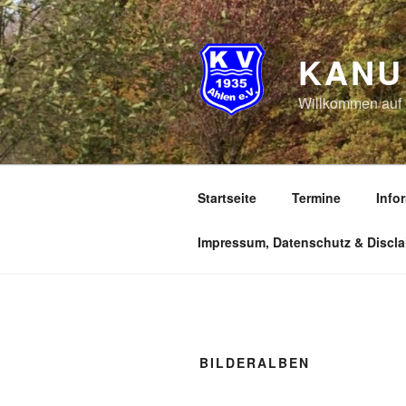
Zum
Inhalt
springen
KANU 
Willkommen auf
Startseite
Termine
Info
Impressum, Datenschutz & Discla
BILDERALBEN