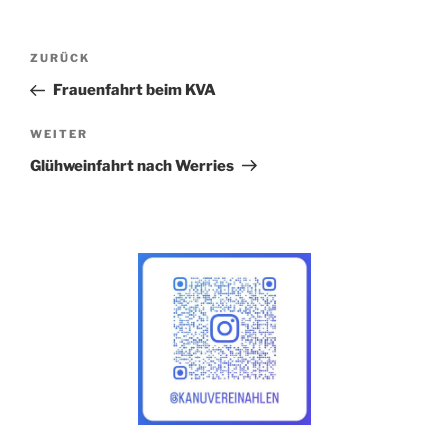
Beitragsnavigation
Vorheriger
ZURÜCK
Beitrag
Frauenfahrt beim KVA
Nächster
WEITER
Beitrag
Glühweinfahrt nach Werries