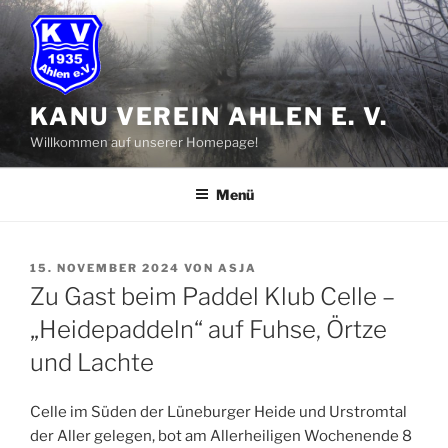
Zum
Inhalt
springen
KANU VEREIN AHLEN E. V.
Willkommen auf unserer Homepage!
Menü
VERÖFFENTLICHT
15. NOVEMBER 2024
VON
ASJA
AM
Zu Gast beim Paddel Klub Celle –
„Heidepaddeln“ auf Fuhse, Örtze
und Lachte
Celle im Süden der Lüneburger Heide und Urstromtal
der Aller gelegen, bot am Allerheiligen Wochenende 8