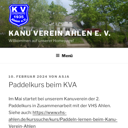
Zum
Inhalt
springen
KANU VEREIN AHLEN E. V.
Willkommen auf unserer Homepage!
Menü
VERÖFFENTLICHT
10. FEBRUAR 2024
VON
ASJA
AM
Paddelkurs beim KVA
Im Mai startet bei unserem Kanuverein der 2.
Paddelkurs in Zusammenarbeit mit der VHS Ahlen.
Siehe auch:
https://www.vhs-
ahlen.de/kurssuche/kurs/Paddeln-lernen-beim-Kanu-
Verein-Ahlen