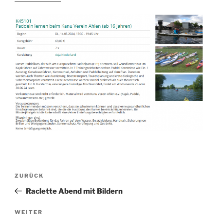
Beitragsnavigation
Vorheriger
ZURÜCK
Beitrag
Raclette Abend mit Bildern
Nächster
WEITER