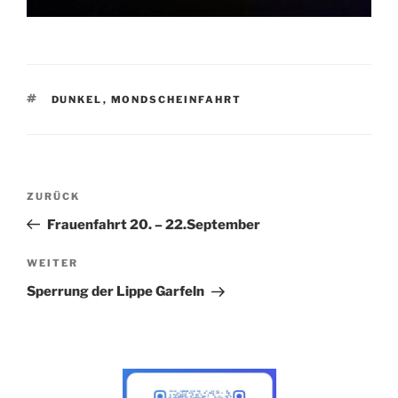
SCHLAGWÖRTER
DUNKEL
,
MONDSCHEINFAHRT
Beitragsnavigation
Vorheriger
ZURÜCK
Beitrag
Frauenfahrt 20. – 22.September
Nächster
WEITER
Beitrag
Sperrung der Lippe Garfeln