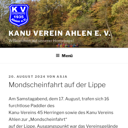
Zum
Inhalt
springen
KANU VEREIN AHLEN E. V.
Willkommen auf unserer Homepage!
Menü
VERÖFFENTLICHT
20. AUGUST 2024
VON
ASJA
AM
Mondscheinfahrt auf der Lippe
Am Samstagabend, dem 17. August, trafen sich 16
furchtlose Paddler des
Kanu-Vereins 45 Herringen sowie des Kanu Vereins
Ahlen zur „Mondscheinfahrt“
auf der Lippe. Ausgangspunkt war das Vereinsgelände