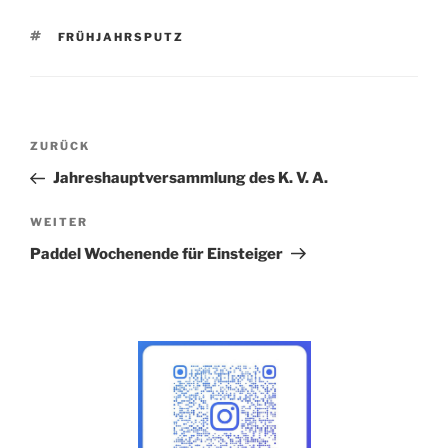
SCHLAGWÖRTER
FRÜHJAHRSPUTZ
Beitragsnavigation
Vorheriger
ZURÜCK
Beitrag
Jahreshauptversammlung des K. V. A.
Nächster
WEITER
Beitrag
Paddel Wochenende für Einsteiger