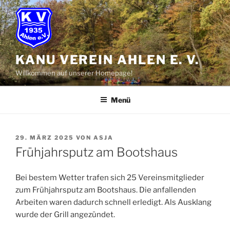
Zum
Inhalt
springen
KANU VEREIN AHLEN E. V.
Willkommen auf unserer Homepage!
Menü
VERÖFFENTLICHT
29. MÄRZ 2025
VON
ASJA
AM
Frühjahrsputz am Bootshaus
Bei bestem Wetter trafen sich 25 Vereinsmitglieder
zum Frühjahrsputz am Bootshaus. Die anfallenden
Arbeiten waren dadurch schnell erledigt. Als Ausklang
wurde der Grill angezündet.