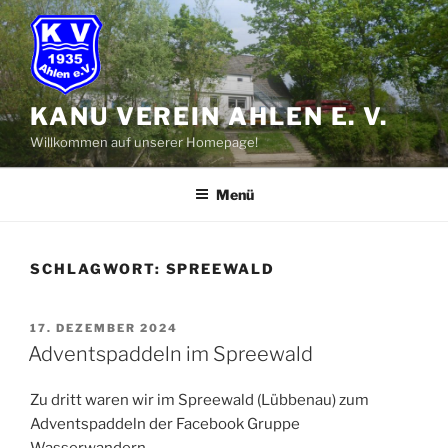
Zum
Inhalt
springen
KANU VEREIN AHLEN E. V.
Willkommen auf unserer Homepage!
Menü
SCHLAGWORT:
SPREEWALD
VERÖFFENTLICHT
17. DEZEMBER 2024
AM
Adventspaddeln im Spreewald
Zu dritt waren wir im Spreewald (Lübbenau) zum
Adventspaddeln der Facebook Gruppe
Wasserwandern.