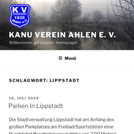
Zum
Inhalt
springen
KANU VEREIN AHLEN E. V.
Willkommen auf unserer Homepage!
Menü
SCHLAGWORT:
LIPPSTADT
VERÖFFENTLICHT
16. JULI 2024
AM
Parken In Lippstadt
Die Stadtverwaltung Lippstadt hat am Anfang des
großen Parkplatzes am Freibad/Sportstätten eine
Durchfahrt Beschränkung in Höhe von 2,00 Metern