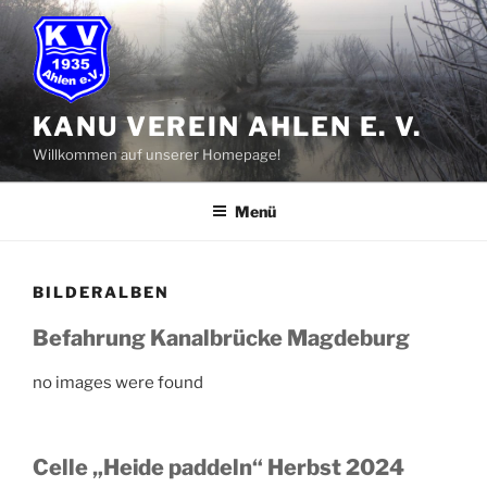
Zum
Inhalt
springen
KANU VEREIN AHLEN E. V.
Willkommen auf unserer Homepage!
Menü
BILDERALBEN
Befahrung Kanalbrücke Magdeburg
no images were found
Celle „Heide paddeln“ Herbst 2024